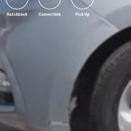
Hatchback
Convertible
Pick Up