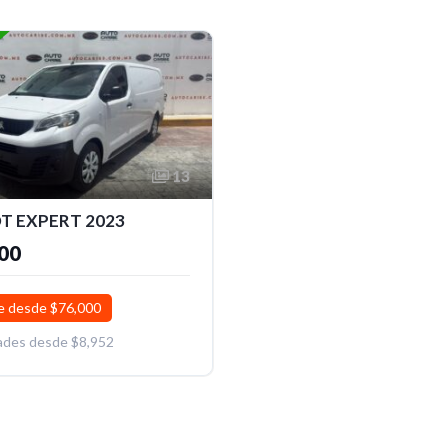
13
T EXPERT 2023
00
 desde $76,000
ades desde $8,952