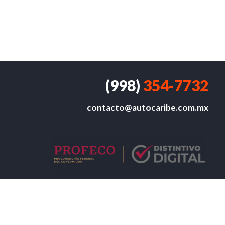
(998)
354-7732
contacto@autocaribe.com.mx